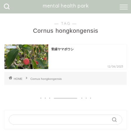
mental health park
― TAG ―
Cornus hongkongensis
plants
常緑ヤマボウシ
12/06/2023
HOME
Cornus hongkongensis