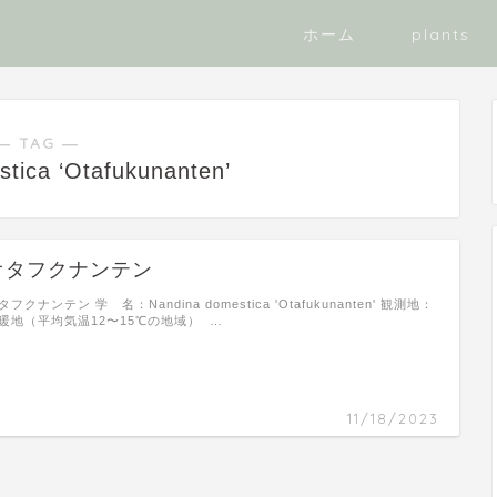
ホーム
plants
― TAG ―
tica ‘Otafukunanten’
オタフクナンテン
タフクナンテン 学 名：Nandina domestica 'Otafukunanten' 観測地：
暖地（平均気温12〜15℃の地域） …
11/18/2023