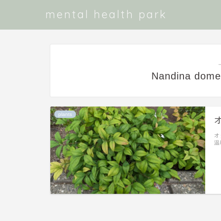
mental health park
Nandina domes
plants
オ
温