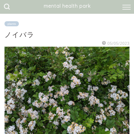
mental health park
plants
ノイバラ
05/05/2023