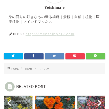
Yoishima-e
身の回りの好きなもの綴る場所｜景観｜自然｜植物｜医
療植物｜マインドフルネス
http://mentalhpark.com
BLOG：
HOME
plants
ノイバラ
RELATED POST
s
plants
plants